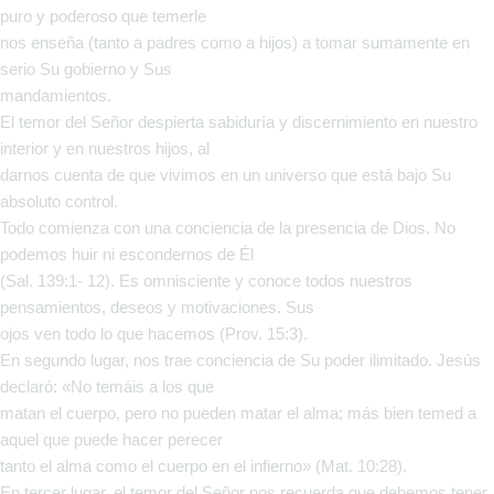
puro y poderoso que temerle
nos enseña (tanto a padres como a hijos) a tomar sumamente en
serio Su gobierno y Sus
mandamientos.
El temor del Señor despierta sabiduría y discernimiento en nuestro
interior y en nuestros hijos, al
darnos cuenta de que vivimos en un universo que está bajo Su
absoluto control.
Todo comienza con una conciencia de la presencia de Dios. No
podemos huir ni escondernos de Él
(Sal. 139:1- 12). Es omnisciente y conoce todos nuestros
pensamientos, deseos y motivaciones. Sus
ojos ven todo lo que hacemos (Prov. 15:3).
En segundo lugar, nos trae conciencia de Su poder ilimitado. Jesús
declaró: «No temáis a los que
matan el cuerpo, pero no pueden matar el alma; más bien temed a
aquel que puede hacer perecer
tanto el alma como el cuerpo en el infierno» (Mat. 10:28).
En tercer lugar, el temor del Señor nos recuerda que debemos tener