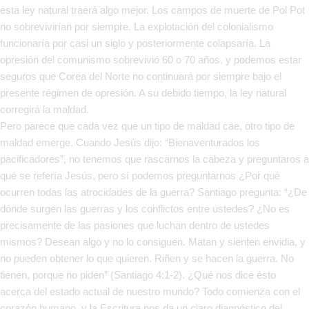
esta ley natural traerá algo mejor. Los campos de muerte de Pol Pot
no sobrevivirían por siempre. La explotación del colonialismo
funcionaría por casi un siglo y posteriormente colapsaría. La
opresión del comunismo sobrevivió 60 o 70 años, y podemos estar
seguros que Corea del Norte no continuará por siempre bajo el
presente régimen de opresión. A su debido tiempo, la ley natural
corregirá la maldad.
Pero parece que cada vez que un tipo de maldad cae, otro tipo de
maldad emerge. Cuando Jesús dijo: “Bienaventurados los
pacificadores”, no tenemos que rascarnos la cabeza y preguntaros a
qué se refería Jesús, pero sí podemos preguntarnos ¿Por qué
ocurren todas las atrocidades de la guerra? Santiago pregunta: “¿De
dónde surgen las guerras y los conflictos entre ustedes? ¿No es
precisamente de las pasiones que luchan dentro de ustedes
mismos? Desean algo y no lo consiguen. Matan y sienten envidia, y
no pueden obtener lo que quieren. Riñen y se hacen la guerra. No
tienen, porque no piden” (Santiago 4:1-2). ¿Qué nos dice ésto
acerca del estado actual de nuestro mundo? Todo comienza con el
corazón humano, y la Escritura nos da un claro diagnóstico del