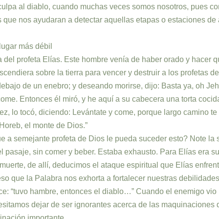
ulpa al diablo, cuando muchas veces somos nosotros, pues con 
s que nos ayudaran a detectar aquellas etapas o estaciones de
 lugar más débil
el profeta Elías. Este hombre venía de haber orado y hacer que 
cendiera sobre la tierra para vencer y destruir a los profetas 
tó debajo de un enebro; y deseando morirse, dijo: Basta ya, oh 
 come. Entonces él miró, y he aquí a su cabecera una torta cocid
z, lo tocó, diciendo: Levántate y come, porque largo camino te 
Horeb, el monte de Dios.”
 semejante profeta de Dios le pueda suceder esto? Note la sec
e el pasaje, sin comer y beber. Estaba exhausto. Para Elías era 
muerte, de allí, deducimos el ataque espiritual que Elías enfr
so que la Palabra nos exhorta a fortalecer nuestras debilidades 
e: “tuvo hambre, entonces el diablo…” Cuando el enemigo vio la
esitamos dejar de ser ignorantes acerca de las maquinaciones 
inación importante