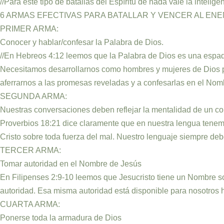
//Para este tipo de batallas del Espíritu de nada vale la inteli
6 ARMAS EFECTIVAS PARA BATALLAR Y VENCER AL ENE
PRIMER ARMA:
Conocer y hablar/confesar la Palabra de Dios.
//En Hebreos 4:12 leemos que la Palabra de Dios es una espada 
Necesitamos desarrollarnos como hombres y mujeres de Dios par
aferrarnos a las promesas reveladas y a confesarlas en el Nom
SEGUNDA ARMA:
Nuestras conversaciones deben reflejar la mentalidad de un c
Proverbios 18:21 dice claramente que en nuestra lengua tenemos
Cristo sobre toda fuerza del mal. Nuestro lenguaje siempre de
TERCER ARMA:
Tomar autoridad en el Nombre de Jesús
En Filipenses 2:9-10 leemos que Jesucristo tiene un Nombre s
autoridad. Esa misma autoridad está disponible para nosotros ho
CUARTA ARMA:
Ponerse toda la armadura de Dios