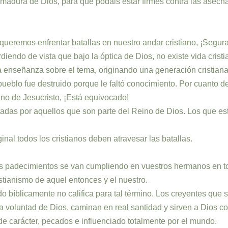
 armadura de Dios, para que podáis estar firmes contra las asech
 queremos enfrentar batallas en nuestro andar cristiano, ¡Segu
endo de vista que bajo la óptica de Dios, no existe vida cristi
a enseñanza sobre el tema, originando una generación cristiana 
pueblo fue destruido porque le faltó conocimiento. Por cuanto 
ino de Jesucristo, ¡Está equivocado!
tadas por aquellos que son parte del Reino de Dios. Los que est
inal todos los cristianos deben atravesar las batallas.
mos padecimientos se van cumpliendo en vuestros hermanos en t
istianismo de aquel entonces y el nuestro.
ndo bíblicamente no califica para tal término. Los creyentes qu
 voluntad de Dios, caminan en real santidad y sirven a Dios co
de carácter, pecados e influenciado totalmente por el mundo.