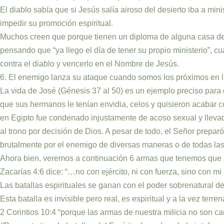
El diablo sabía que si Jesús salía airoso del desierto iba a min
impedir su promoción espiritual.
Muchos creen que porque tienen un diploma de alguna casa de e
pensando que “ya llego el día de tener su propio ministerio”,
contra el diablo y vencerlo en el Nombre de Jesús.
6. El enemigo lanza su ataque cuando somos los próximos en l
La vida de José (Génesis 37 al 50) es un ejemplo preciso para g
que sus hermanos le tenían envidia, celos y quisieron acabar c
en Egipto fue condenado injustamente de acoso sexual y llevado
al trono por decisión de Dios. A pesar de todo, el Señor prepa
brutalmente por el enemigo de diversas maneras o de todas la
Ahora bien, veremos a continuación 6 armas que tenemos que apr
Zacarías 4:6 dice: “…no con ejército, ni con fuerza, sino con mi 
Las batallas espirituales se ganan con el poder sobrenatural de
Esta batalla es invisible pero real, es espiritual y a la vez terr
2 Corintios 10:4 “porque las armas de nuestra milicia no son ca