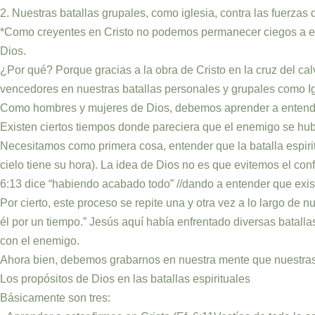
2. Nuestras batallas grupales, como iglesia, contra las fuerzas 
*Como creyentes en Cristo no podemos permanecer ciegos a est
Dios.
¿Por qué? Porque gracias a la obra de Cristo en la cruz del cal
vencedores en nuestras batallas personales y grupales como Ig
Como hombres y mujeres de Dios, debemos aprender a entender 
Existen ciertos tiempos donde pareciera que el enemigo se hu
Necesitamos como primera cosa, entender que la batalla espiritu
cielo tiene su hora). La idea de Dios no es que evitemos el co
6:13 dice “habiendo acabado todo” //dando a entender que existe
Por cierto, este proceso se repite una y otra vez a lo largo de
él por un tiempo.” Jesús aquí había enfrentado diversas batall
con el enemigo.
Ahora bien, debemos grabarnos en nuestra mente que nuestras ba
Los propósitos de Dios en las batallas espirituales
Básicamente son tres: