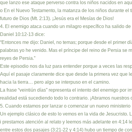
que lanzo ese ataque perverso contra los niños nacidos en aqu
o En el Nuevo Testamento, la matanza de los niños durante el 
futuro de Dios (Mt. 2:13). ¡Jesús era el Mesías de Dios!
4. El enemigo ataca cuando un milagro específico ha salido de
Daniel 10:12-13 dice:
“Entonces me dijo: Daniel, no temas; porque desde el primer día
palabras yo he venido. Mas el príncipe del reino de Persia se m
reyes de Persia.”
Este episodio nos da luz para entender porque a veces las res
Aquí el pasaje claramente dice que desde la primera vez que le 
hacia la tierra… pero algo se interpuso en el camino.
La frase “veintiún días” representa el intento del enemigo por
realidad está sucediendo todo lo contrario. ¡Abramos nuestros o
5. Cuando estamos por lanzar o comenzar un nuevo ministerio
Un ejemplo clásico de esto lo vemos en la vida de Jesucristo.
i prestamos atención al relato y leemos más adelante en 4:14 le
entre estos dos pasajes (3:21-22 y 4:14) hubo un tiempo de confli