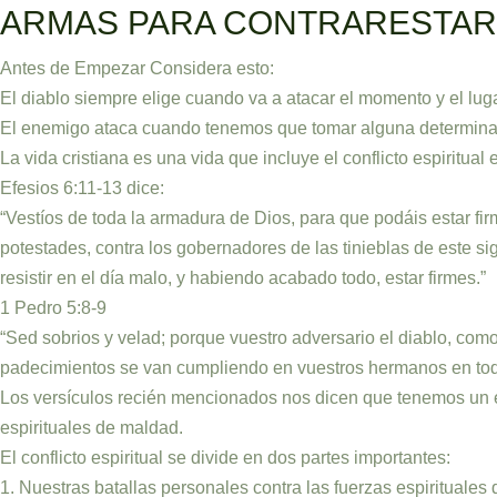
Ir
ARMAS PARA CONTRARESTAR 
al
Antes de Empezar Considera esto:
contenido
El diablo siempre elige cuando va a atacar el momento y el lug
El enemigo ataca cuando tenemos que tomar alguna determina
La vida cristiana es una vida que incluye el conflicto espiritual
Efesios 6:11-13 dice:
“Vestíos de toda la armadura de Dios, para que podáis estar fi
potestades, contra los gobernadores de las tinieblas de este si
resistir en el día malo, y habiendo acabado todo, estar firmes.”
1 Pedro 5:8-9
“Sed sobrios y velad; porque vuestro adversario el diablo, como
padecimientos se van cumpliendo en vuestros hermanos en tod
Los versículos recién mencionados nos dicen que tenemos un en
espirituales de maldad.
El conflicto espiritual se divide en dos partes importantes:
1. Nuestras batallas personales contra las fuerzas espirituales