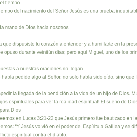
el tiempo.
tiempo del nacimiento del Señor Jesús es una prueba indubitabl
 la mano de Dios hacia nosotros
 que dispusiste tu corazón a entender y a humillarte en la prese
e opuso durante veintiún días; pero aquí Miguel, uno de los prin
puestas a nuestras oraciones no llegan.
había pedido algo al Señor, no solo había sido oído, sino que la
 impedir la llegada de la bendición a la vida de un hijo de Dio
jos espirituales para ver la realidad espiritual! El sueño de Di
 para Dios
 Leemos en Lucas 3:21-22 que Jesús primero fue bautizado en la
emos: “Y Jesús volvió en el poder del Espíritu a Galilea y se d
cto espiritual contra el diablo.