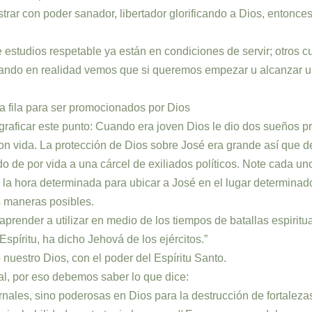
istrar con poder sanador, libertador glorificando a Dios, entonc
studios respetable ya están en condiciones de servir; otros cu
 cuando en realidad vemos que si queremos empezar u alcanzar 
a fila para ser promocionados por Dios
raficar este punto: Cuando era joven Dios le dio dos sueños pro
on vida. La protección de Dios sobre José era grande así que d
 de por vida a una cárcel de exiliados políticos. Note cada uno
ró la hora determinada para ubicar a José en el lugar determin
s maneras posibles.
ender a utilizar en medio de los tiempos de batallas espiritua
Espíritu, ha dicho Jehová de los ejércitos.”
 nuestro Dios, con el poder del Espíritu Santo.
enal, por eso debemos saber lo que dice:
rnales, sino poderosas en Dios para la destrucción de fortalezas