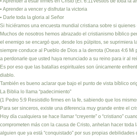
• Aprender a estar firmes en Cristo (Ef. 6:11Vestíos de toda la
• Aprender a vencer y disfrutar la victoria
• Darle toda la gloria al Señor
Si hiciéramos una encuesta mundial cristiana sobre si quienes
Muchos de nosotros hemos abrazado el cristianismo bíblico perdi
el enemigo se encargó que, desde los púlpitos, se suprimiera l
siempre conduce al Pueblo de Dios a la derrota (Oseas 4:6 Mi 
a perdonarle que usted haya renunciado a su reino para ir al re
Es por eso que las batallas espirituales son únicamente enfren
diablo.
También es bueno aclarar que bajo el punto de vista bíblico orig
La Biblia lo llama “padecimiento”
(1 Pedro 5:9 Resistidlo firmes en la fe, sabiendo que los mis
Para ser sinceros, existe una diferencia muy grande entre el cr
Hoy día cualquiera se hace llamar “creyente” o “cristiano” cua
comprometen más con la causa de Cristo, anhelan hacer toda la
alguien que ya está “conquistado” por sus propias debilidades 