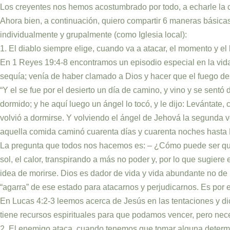
Los creyentes nos hemos acostumbrado por todo, a echarle la c
Ahora bien, a continuación, quiero compartir 6 maneras básica
individualmente y grupalmente (como Iglesia local):
1. El diablo siempre elige, cuando va a atacar, el momento y el
En 1 Reyes 19:4-8 encontramos un episodio especial en la vida d
sequía; venía de haber clamado a Dios y hacer que el fuego des
“Y el se fue por el desierto un día de camino, y vino y se sen
dormido; y he aquí luego un ángel lo tocó, y le dijo: Levántate,
volvió a dormirse. Y volviendo el ángel de Jehová la segunda ve
aquella comida caminó cuarenta días y cuarenta noches hasta 
La pregunta que todos nos hacemos es: – ¿Cómo puede ser que a
sol, el calor, transpirando a más no poder y, por lo que sugier
idea de morirse. Dios es dador de vida y vida abundante no de 
“agarra” de ese estado para atacarnos y perjudicarnos. Es por e
En Lucas 4:2-3 leemos acerca de Jesús en las tentaciones y dic
tiene recursos espirituales para que podamos vencer, pero nec
2. El enemigo ataca, cuando tenemos que tomar alguna determ