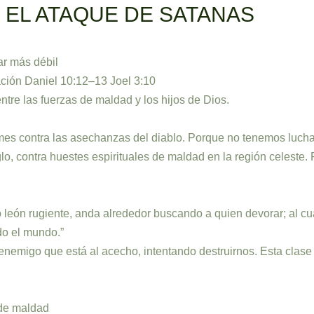
EL ATAQUE DE SATANAS
ar más débil
ción Daniel 10:12–13 Joel 3:10
 entre las fuerzas de maldad y los hijos de Dios.
rmes contra las asechanzas del diablo. Porque no tenemos lucha 
glo, contra huestes espirituales de maldad en la región celeste
 león rugiente, anda alrededor buscando a quien devorar; al cua
o el mundo.”
emigo que está al acecho, intentando destruirnos. Esta clase d
 de maldad