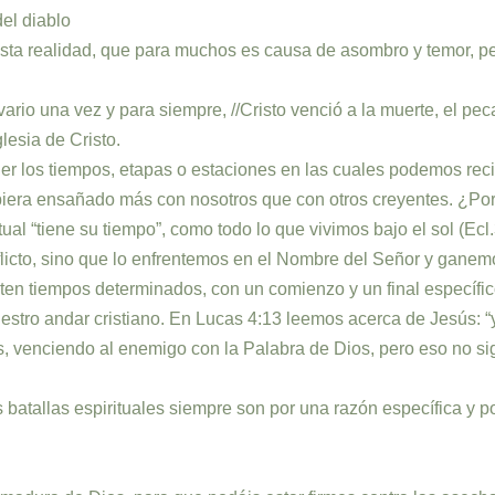
del diablo
a realidad, que para muchos es causa de asombro y temor, per
vario una vez y para siempre, //Cristo venció a la muerte, el pe
lesia de Cristo.
los tiempos, etapas o estaciones en las cuales podemos recib
biera ensañado más con nosotros que con otros creyentes. ¿Po
al “tiene su tiempo”, como todo lo que vivimos bajo el sol (Ecl.
nflicto, sino que lo enfrentemos en el Nombre del Señor y ganem
n tiempos determinados, con un comienzo y un final específico, 
 nuestro andar cristiano. En Lucas 4:13 leemos acerca de Jesús:
as, venciendo al enemigo con la Palabra de Dios, pero eso no si
tallas espirituales siempre son por una razón específica y por