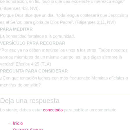
de admiración, en fin, todo lo que sea excelente o merezca elogio”
(Filipenses 4:8, NVI).
Porque Dios dice que un día, “toda lengua confesará que Jesucristo
es el Señor, para gloria de Dios Padre”. (Filipenses 2:11, NVI)
P
A
RA MEDITAR
La honestidad fortalece a la comunidad.
VERSÍCULO PARA RECORDAR
“Por eso ya no deben mentirse los unos a los otros. Todos nosotros
somos miembros de un mismo cuerpo, así que digan siempre la
verdad” Efesios 4:25 (TLA)
P
REGUNTA PARA CONSIDERAR
¿Con que tentación luchas con más frecuencia: Mentiras oficiales o
mentiras de omisión?
Deja una respuesta
Lo siento, debes estar
conectado
para publicar un comentario.
Inicio