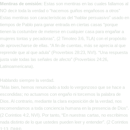
Me
n
tiras de omisión:
Estas son mentiras en las cuales fallamos al
NO decir toda la verdad o “hacemos guiños engañosos a otros”
Estas mentiras son características del “hablar persuasivo” usado en
tiempos de Pablo para ganar entrada en ciertas casas “porque
tienen la costumbre de meterse en cualquier casa para engañar a
mujeres tontas y pecadoras”, (2 Timoteo 3:6, TLA) con el propósito
de aprovecharse de ellas. “A fin de cuentas, más se aprecia al que
reprende que al que adula” (Proverbios 28:23, NVI). “Una respuesta
justa vale todas las señales de afecto” (Proverbios 24:26,
Latinoamericana).
Hablando siempre la verdad.
“Más bien, hemos renunciado a todo lo vergonzoso que se hace a
escondidas; no actuamos con engaño ni torcemos la palabra de
Dios. Al contrario, mediante la clara exposición de la verdad, nos
recomendamos a toda conciencia humana en la presencia de Dios”.
(2 Corintios 4:2, NVI). Por tanto, “En nuestras cartas, no escribimos
nada distinto de lo que ustedes pueden leer y entender”. (2 Corintios
1:13, DHH).