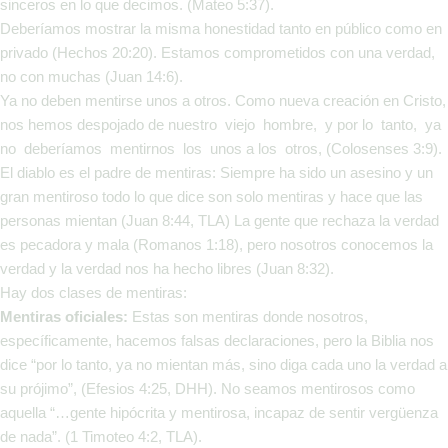
sinceros en lo que decimos. (Mateo 5:37).
Deberíamos mostrar la misma honestidad tanto en público como en
privado (Hechos 20:20). Estamos comprometidos con una verdad,
no con muchas (Juan 14:6).
Ya no deben mentirse unos a otros. Como nueva creación en Cristo,
nos hemos despojado de nuestro viejo hombre, y por lo tanto, ya
no deberíamos mentirnos los unos a los otros, (Colosenses 3:9).
El diablo es el padre de mentiras: Siempre ha sido un asesino y un
gran mentiroso todo lo que dice son solo mentiras y hace que las
personas mientan (Juan 8:44, TLA) La gente que rechaza la verdad
es pecadora y mala (Romanos 1:18), pero nosotros conocemos la
verdad y la verdad nos ha hecho libres (Juan 8:32).
Hay dos clases de mentiras:
Me
n
tiras oficiales:
Estas son mentiras donde nosotros,
específicamente, hacemos falsas declaraciones, pero la Biblia nos
dice “por lo tanto, ya no mientan más, sino diga cada uno la verdad a
su prójimo”, (Efesios 4:25, DHH). No seamos mentirosos como
aquella “…gente hipócrita y mentirosa, incapaz de sentir vergüenza
de nada”. (1 Timoteo 4:2, TLA).