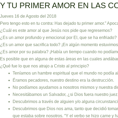
Ir
Y TU PRIMER AMOR EN LAS C
al
Jueves 16 de Agosto del 2018
contenido
Pero tengo esto en tu contra: Has dejado tu primer amor.” Apoca
¿Cuál es este amor al que Jesús nos pide que regresemos?
¿Es un amor profundo y emocional por El, que se ha enfriado?
¿Es un amor que sacrifica todo? ¡En algún momento estuvimos 
¿Es amor por su palabra? ¡Había un tiempo cuando no podíamos
Es posible que en alguna de estas áreas en las cuales andába
¿Qué fue lo que nos atrajo a Cristo al principio?
Teníamos un hambre espiritual que el mundo no podía al
Éramos pecadores, nuestro destino era la destrucción.
No podíamos ayudarnos a nosotros mismos y nuestra dir
Necesitábamos un Salvador, ¿si Dios fuera nuestro jue
Descubrimos a través de alguien y/o alguna circunstancia
Descubrimos que Dios nos ama, tanto que decidió tomar n
que estaba sobre nosotros. “Y el verbo se hizo carne y ha