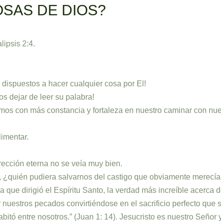
OSAS DE DIOS?
lipsis 2:4.
dispuestos a hacer cualquier cosa por El!
 dejar de leer su palabra!
mos con más constancia y fortaleza en nuestro caminar con nu
imentar.
ección eterna no se veía muy bien.
z, ¿quién pudiera salvarnos del castigo que obviamente merec
 que dirigió el Espíritu Santo, la verdad más increíble acerca d
uestros pecados convirtiéndose en el sacrificio perfecto que s
bitó entre nosotros.” (Juan 1: 14). Jesucristo es nuestro Señor 