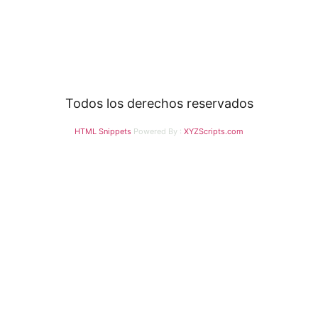
Inicio
Quienes Somos
Servicios
Devocional
Estudios Bíblicos
Multimedia
ESL – Ingles
Ciudadanía
Damas
Varones
Consejería Biblica
Todos los derechos reservados
HTML Snippets
Powered By :
XYZScripts.com